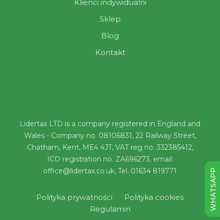
Klienci indywidualni
Sklep
Blog
Kontakt
Lidertax LTD is a company registered in England and
Wales - Company no. 08106831, 22 Railway Street,
Chatham, Kent, ME4 4JT, VAT reg no. 332385412,
ICO registration no. ZA696273, email:
office@lidertax.co.uk, Tel. 01634 819771
WHATSAPP
Polityka prywatności
Polityka cookies
Regulamin