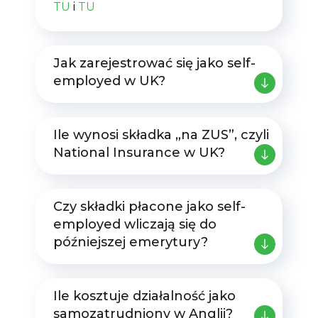
TU
i
TU
Jak zarejestrować się jako self-
employed w UK?
Ile wynosi składka „na ZUS”, czyli
National Insurance w UK?
Czy składki płacone jako self-
Pobierz darmowego
employed wliczają się do
późniejszej emerytury?
E-booka
Zostaw swoje dane i
Ile kosztuje działalność jako
pobierz Poradnik
samozatrudniony w Anglii?