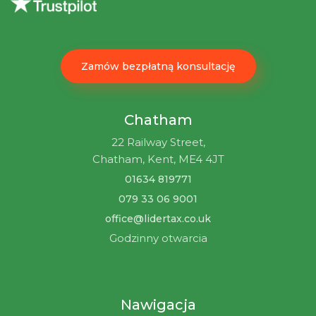
Zamów bezpłatną konsultację
Chatham
22 Railway Street,
Chatham, Kent, ME4 4JT
01634 819771
079 33 06 9001
office@lidertax.co.uk
Godzinny otwarcia
Nawigacja