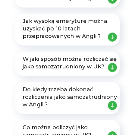
Przedsiębiorcy - aż 35
stron praktycznej
wiedzy!
Jak wysoką emeryturę można
uzyskać po 10 latach
przepracowanych w Anglii?
W jaki sposób można rozliczać się
jako samozatrudniony w UK?
Chcę e-booka
Do kiedy trzeba dokonać
rozliczenia jako samozatrudniony
w Anglii?
Zamknij to okno
Co można odliczyć jako