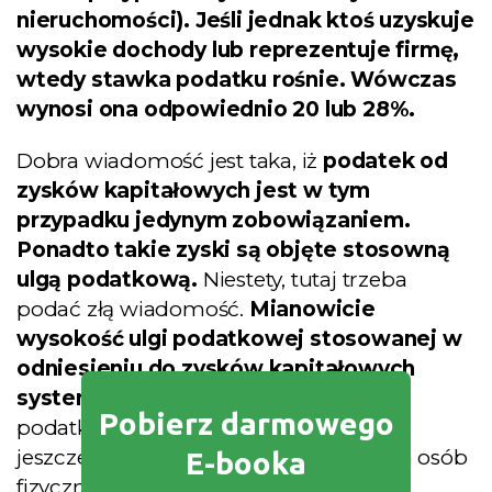
nieruchomości). Jeśli jednak ktoś uzyskuje
wysokie dochody lub reprezentuje firmę,
wtedy stawka podatku rośnie. Wówczas
wynosi ona odpowiednio 20 lub 28%.
Dobra wiadomość jest taka, iż
podatek od
zysków kapitałowych jest w tym
przypadku jedynym zobowiązaniem.
Ponadto takie zyski są objęte stosowną
ulgą podatkową.
Niestety, tutaj trzeba
podać złą wiadomość.
Mianowicie
wysokość ulgi podatkowej stosowanej w
odniesieniu do zysków kapitałowych
systematycznie spada.
W roku
Pobierz darmowego
podatkowym 2022/2023 wynosiła ona
jeszcze odpowiednio 12 300 funtów dla osób
E-booka
fizycznych i 6 150 funtów dla firm.