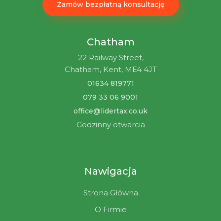
Zamów bezpłatną konsultację
Chatham
22 Railway Street,
Chatham, Kent, ME4 4JT
01634 819771
079 33 06 9001
office@lidertax.co.uk
Godzinny otwarcia
Nawigacja
Strona Główna
O Firmie