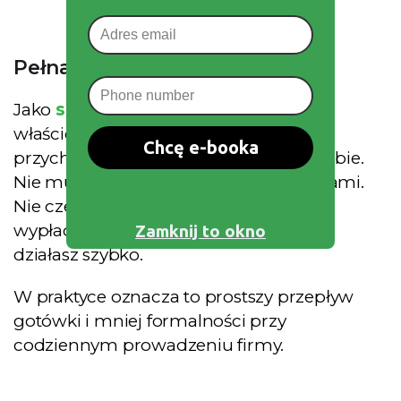
Pełna kontrola nad finansami
Jako
sole trade
r jesteś jedynym
właścicielem swojej firmy. Wszystkie
Chcę e-booka
przychody trafiają bezpośrednio do Ciebie.
Nie musisz dzielić zysków z udziałowcami.
Nie czekasz na uchwałę zarządu, żeby
wypłacić pieniądze. Decydujesz sam i
Zamknij to okno
działasz szybko.
W praktyce oznacza to prostszy przepływ
gotówki i mniej formalności przy
codziennym prowadzeniu firmy.