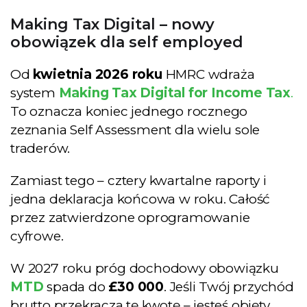
Making Tax Digital – nowy
obowiązek dla self employed
Od
kwietnia 2026 roku
HMRC wdraża
system
Making Tax Digital for Income Tax
.
To oznacza koniec jednego rocznego
zeznania Self Assessment dla wielu sole
traderów.
Zamiast tego – cztery kwartalne raporty i
jedna deklaracja końcowa w roku. Całość
przez zatwierdzone oprogramowanie
cyfrowe.
W 2027 roku próg dochodowy obowiązku
MTD
spada do
£30 000
. Jeśli Twój przychód
brutto przekracza tę kwotę – jesteś objęty