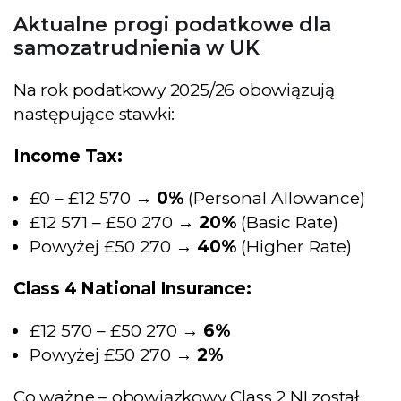
Aktualne progi podatkowe dla
samozatrudnienia w UK
Na rok podatkowy 2025/26 obowiązują
następujące stawki:
Income Tax:
£0 – £12 570 →
0%
(Personal Allowance)
£12 571 – £50 270 →
20%
(Basic Rate)
Powyżej £50 270 →
40%
(Higher Rate)
Class 4 National Insurance:
£12 570 – £50 270 →
6%
Powyżej £50 270 →
2%
Co ważne – obowiązkowy Class 2 NI został