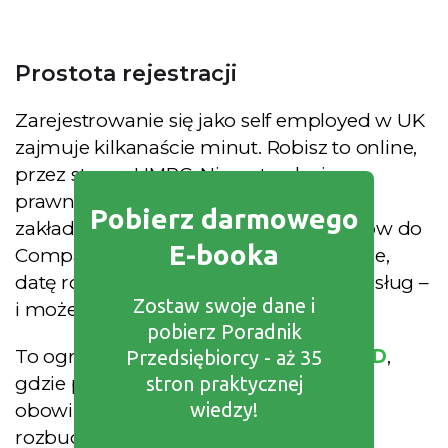
Prostota rejestracji
Zarejestrowanie się jako self employed w UK
zajmuje kilkanaście minut. Robisz to online,
przez stronę HMRC. Nie potrzebujesz
prawnika, notariusza ani kapitału
Pobierz darmowego
zakładowego. Nie składasz dokumentów do
E-booka
Companies House. Podajesz swoje dane,
datę rozpoczęcia działalności i rodzaj usług –
Zostaw swoje dane i
i możesz zaczynać.
pobierz Poradnik
To ogromna przewaga nad
spółką LTD
,
Przedsiębiorcy - aż 35
stron praktycznej
gdzie proces rejestracji i późniejsze
wiedzy!
obowiązki są znacznie bardziej
rozbudowane.