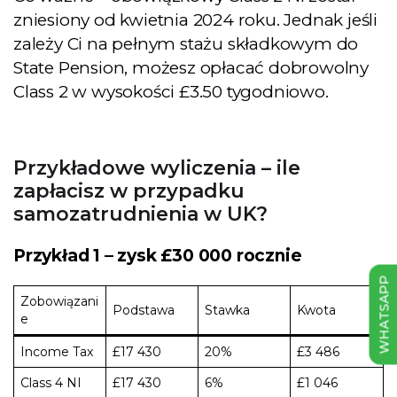
zniesiony od kwietnia 2024 roku. Jednak jeśli
zależy Ci na pełnym stażu składkowym do
State Pension, możesz opłacać dobrowolny
Class 2 w wysokości £3.50 tygodniowo.
Przykładowe wyliczenia – ile
zapłacisz w przypadku
samozatrudnienia w UK?
Przykład 1 – zysk £30 000 rocznie
WHATSAPP
Zobowiązani
Podstawa
Stawka
Kwota
e
Income Tax
£17 430
20%
£3 486
Class 4 NI
£17 430
6%
£1 046