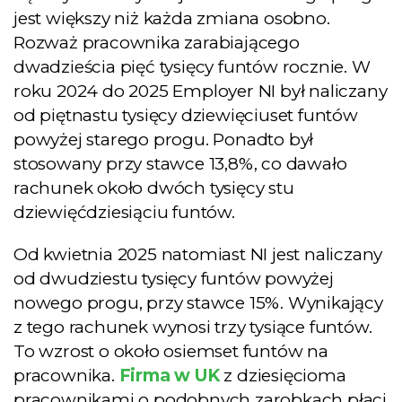
jest większy niż każda zmiana osobno.
Rozważ pracownika zarabiającego
dwadzieścia pięć tysięcy funtów rocznie. W
roku 2024 do 2025 Employer NI był naliczany
od piętnastu tysięcy dziewięciuset funtów
powyżej starego progu. Ponadto był
stosowany przy stawce 13,8%, co dawało
rachunek około dwóch tysięcy stu
dziewięćdziesiąciu funtów.
Od kwietnia 2025 natomiast NI jest naliczany
od dwudziestu tysięcy funtów powyżej
nowego progu, przy stawce 15%. Wynikający
z tego rachunek wynosi trzy tysiące funtów.
To wzrost o około osiemset funtów na
pracownika.
Firma w UK
z dziesięcioma
pracownikami o podobnych zarobkach płaci