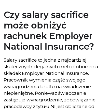
Czy salary sacrifice
może obniżyć
rachunek Employer
National Insurance?
Pobierz darmowego
Salary sacrifice to jedna z najbardziej
E-booka
skutecznych i legalnych metod obniżenia
składek Employer National Insurance.
Zostaw swoje dane i
Pracownik wymienia część swojego
pobierz Poradnik
wynagrodzenia brutto na świadczenie
Przedsiębiorcy - aż 35
niepieniężne. Ponieważ świadczenie
stron praktycznej
zastępuje wynagrodzenie, zobowiązanie
wiedzy!
pracodawcy z tytułu NI jest obliczane od