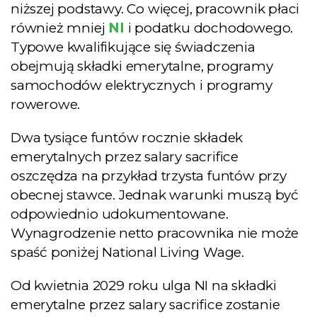
niższej podstawy. Co więcej, pracownik płaci
również mniej
NI
i podatku dochodowego.
Typowe kwalifikujące się świadczenia
obejmują składki emerytalne, programy
samochodów elektrycznych i programy
rowerowe.
Chcę e-booka
Dwa tysiące funtów rocznie składek
emerytalnych przez salary sacrifice
oszczędza na przykład trzysta funtów przy
Zamknij to okno
obecnej stawce. Jednak warunki muszą być
odpowiednio udokumentowane.
Wynagrodzenie netto pracownika nie może
spaść poniżej National Living Wage.
Od kwietnia 2029 roku ulga NI na składki
emerytalne przez salary sacrifice zostanie