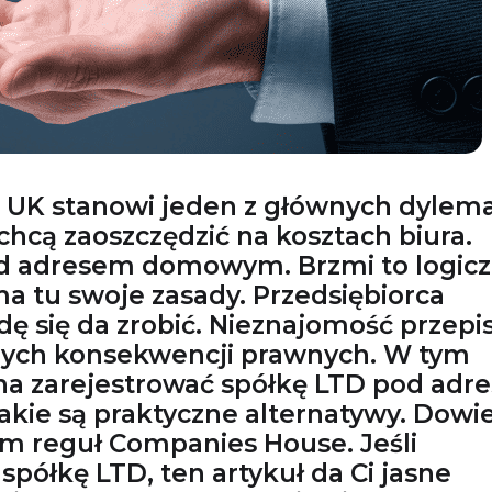
w UK stanowi jeden z głównych dylem
chcą zaoszczędzić na kosztach biura.
pod adresem domowym. Brzmi to logicz
 tu swoje zasady. Przedsiębiorca
dę się da zrobić. Nieznajomość przep
ych konsekwencji prawnych. W tym
na zarejestrować spółkę LTD pod adr
ie są praktyczne alternatywy. Dowi
iem reguł Companies House. Jeśli
spółkę LTD, ten artykuł da Ci jasne