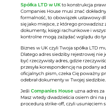
Spółka LTD w UK
to konstrukcja prawn
Companies House musi znać dokładny adr
formalność, to obowiązek ustawowy dla
się jako miejsce, z którego prowadzisz
dokumenty, księgi rachunkowe i wszys
kontrolne mogą zażądać wglądu do tyc
Biznes w UK czyli Twoja spółka LTD mu
Dlatego adres siedziby rejestrowej nie
być rzeczywisty adres, gdzie rzeczywi
przesyła korespondencję na podany adre
oficjalnych pism, czeka Cię poważny 
odebrał dokumenty w Twojej siedzibie.
Jeśli
Companies House
uzna adres za 
Masz wtedy dwadzieścia osiem dni na 
procedurą strike-off, czyli usunięciem sp