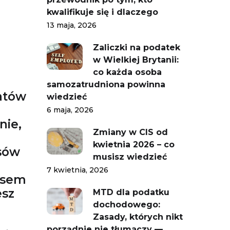
kwalifikuje się i dlaczego
13 maja, 2026
Zaliczki na podatek
w Wielkiej Brytanii:
co każda osoba
samozatrudniona powinna
atów
wiedzieć
6 maja, 2026
nie,
Zmiany w CIS od
kwietnia 2026 – co
isów
musisz wiedzieć
7 kwietnia, 2026
esem
esz
MTD dla podatku
dochodowego:
Zasady, których nikt
porządnie nie tłumaczy —