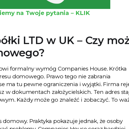
emy na Twoje pytania – KLIK
półki LTD w UK – Czy mo
mowego?
owi formalny wymóg Companies House. Krótka
dresu domowego. Prawo tego nie zabrania
ma tu pewne ograniczenia i wyjątki. Firma reje
sz w dokumentach założycielskich. Ten adres staj
lowym. Każdy może go znaleźć i zobaczyć. To wa
s domowy. Praktyka pokazuje jednak, że osoby
ać problemy. Companies House coraz bardziej