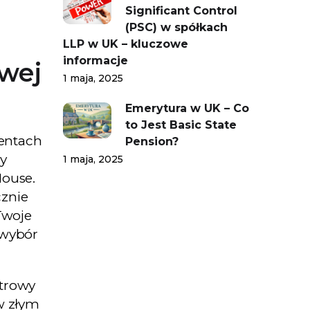
Significant Control
(PSC) w spółkach
LLP w UK – kluczowe
informacje
wej
1 maja, 2025
Emerytura w UK – Co
to Jest Basic State
mentach
Pension?
ny
1 maja, 2025
House.
cznie
Twoje
y wybór
strowy
w złym