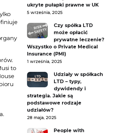
ukryte pułapki prawne w UK
5 września, 2025
ylko
finiuje
Czy spółka LTD
może opłacić
organy
prywatne leczenie?
Wszystko o Private Medical
Insurance (PMI)
orów.
1 września, 2025
usi to
Udziały w spółkach
House
LTD – typy,
bioru
dywidendy i
strategia. Jakie są
podstawowe rodzaje
udziałów?
a.
28 maja, 2025
People with