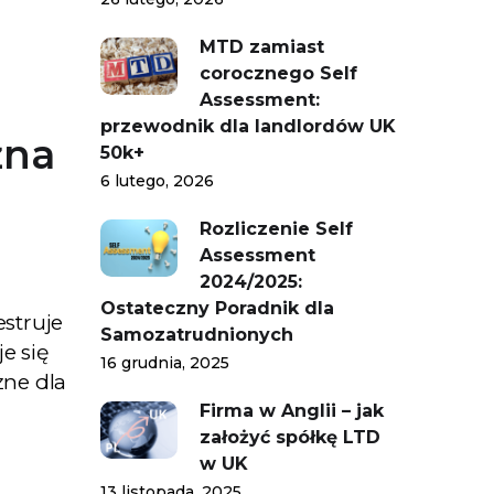
MTD zamiast
corocznego Self
Assessment:
przewodnik dla landlordów UK
żna
50k+
6 lutego, 2026
Rozliczenie Self
Assessment
2024/2025:
Ostateczny Poradnik dla
struje
Samozatrudnionych
e się
16 grudnia, 2025
żne dla
Firma w Anglii – jak
założyć spółkę LTD
w UK
13 listopada, 2025