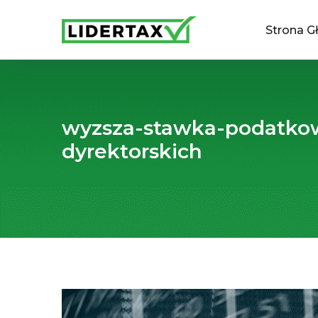
Strona G
wyzsza-stawka-podatkow
dyrektorskich