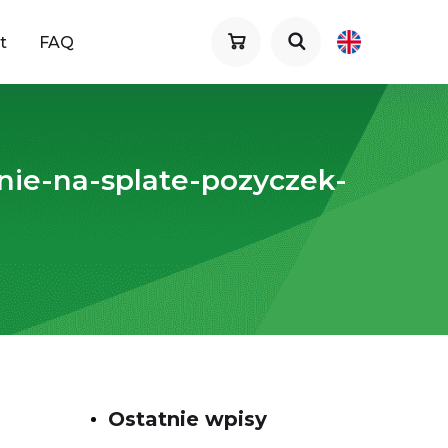
t
FAQ
ie-na-splate-pozyczek-
Ostatnie wpisy