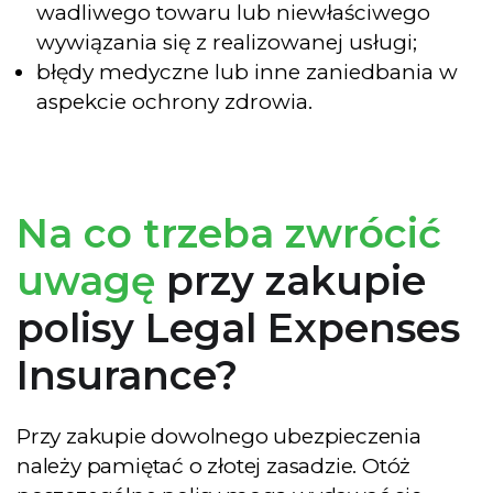
wadliwego towaru lub niewłaściwego
wywiązania się z realizowanej usługi;
błędy medyczne lub inne zaniedbania w
aspekcie ochrony zdrowia.
Pobierz darmowego
E-booka
Na co trzeba zwrócić
Zostaw swoje dane i
pobierz Poradnik
uwagę
przy zakupie
Przedsiębiorcy - aż 35
polisy Legal Expenses
stron praktycznej
wiedzy!
Insurance?
Przy zakupie dowolnego ubezpieczenia
należy pamiętać o złotej zasadzie. Otóż