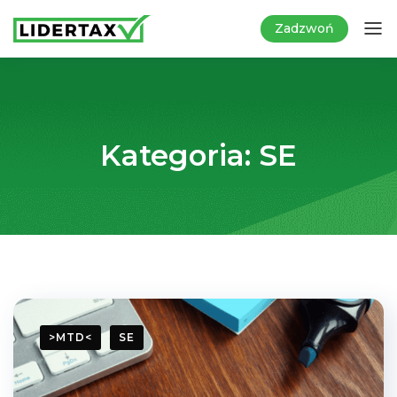
Zadzwoń
Kategoria:
SE
>MTD<
SE