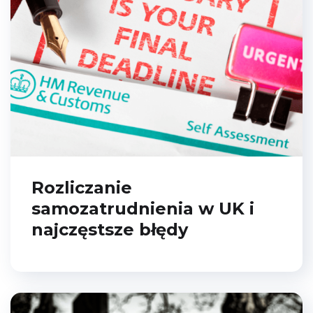
Przedsiębiorcy - aż 35
stron praktycznej
wiedzy!
Rozliczanie
Chcę e-booka
samozatrudnienia w UK i
najczęstsze błędy
Zamknij to okno