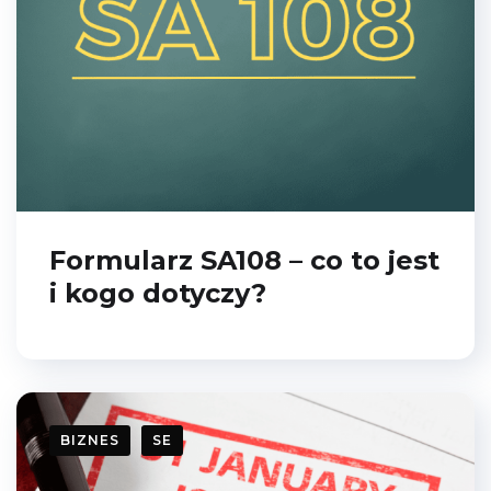
Formularz SA108 – co to jest
i kogo dotyczy?
Pobierz darmowego
E-booka
BIZNES
SE
Zostaw swoje dane i
pobierz Poradnik