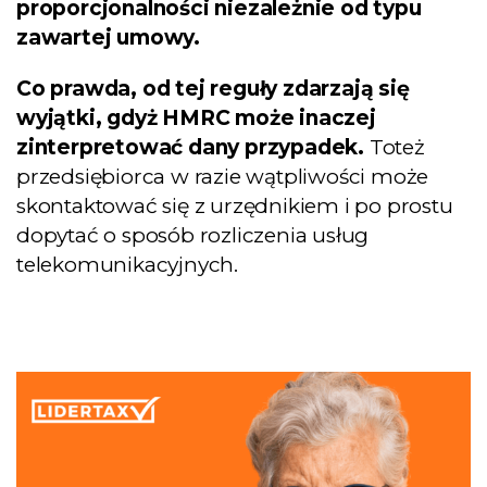
proporcjonalności niezależnie od typu
Zostaw swoje dane i
zawartej umowy.
pobierz Poradnik
Przedsiębiorcy - aż 35
Co prawda, od tej reguły zdarzają się
stron praktycznej
wyjątki, gdyż HMRC może inaczej
wiedzy!
zinterpretować dany przypadek.
Toteż
przedsiębiorca w razie wątpliwości może
skontaktować się z urzędnikiem i po prostu
dopytać o sposób rozliczenia usług
telekomunikacyjnych.
Chcę e-booka
Zamknij to okno