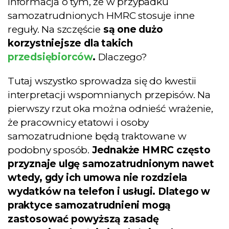
informacja o tym, że w przypadku
samozatrudnionych HMRC stosuje inne
reguły. Na szczęście
są one dużo
korzystniejsze dla takich
przedsiębiorców
.
Dlaczego?
Tutaj wszystko sprowadza się do kwestii
interpretacji wspomnianych przepisów. Na
pierwszy rzut oka można odnieść wrażenie,
że pracownicy etatowi i osoby
samozatrudnione będą traktowane w
podobny sposób.
Jednakże HMRC często
przyznaje ulgę samozatrudnionym nawet
wtedy, gdy ich umowa nie rozdziela
wydatków na telefon i usługi. Dlatego w
Pobierz darmowego
praktyce samozatrudnieni mogą
E-booka
zastosować powyższą zasadę