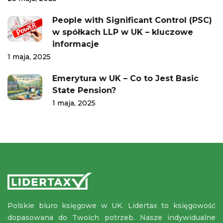
People with Significant Control (PSC)
w spółkach LLP w UK – kluczowe
informacje
1 maja, 2025
Emerytura w UK – Co to Jest Basic
State Pension?
1 maja, 2025
Polskie biuro księgowe w UK. Lidertax to księgowość
dopasowana do Twoich potrzeb. Nasze indywidualne