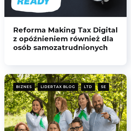
Reforma Making Tax Digital
z opóźnieniem również dla
osób samozatrudnionych
Pobierz darmowego
BIZNES
LIDERTAX BLOG
LTD
SE
E-booka
Zostaw swoje dane i
pobierz Poradnik
Przedsiębiorcy - aż 35
stron praktycznej