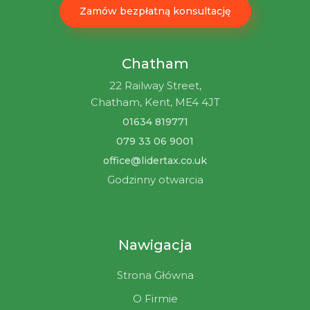
Zamów bezpłatną konsultację
Chatham
22 Railway Street,
Chatham, Kent, ME4 4JT
01634 819771
079 33 06 9001
office@lidertax.co.uk
Godzinny otwarcia
Nawigacja
Strona Główna
O Firmie