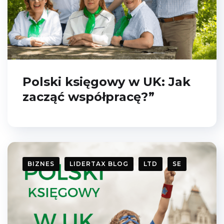
wiedzy!
Polski księgowy w UK: Jak
zacząć współpracę?”
Chcę e-booka
Zamknij to okno
BIZNES
LIDERTAX BLOG
LTD
SE