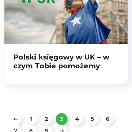
Polski księgowy w UK – w
czym Tobie pomożemy
1
2
3
4
5
6
7
8
9