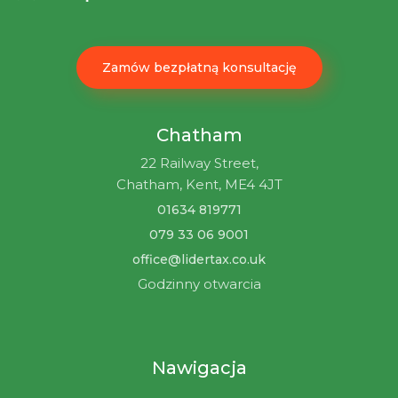
Zamów bezpłatną konsultację
Chatham
22 Railway Street,
Chatham, Kent, ME4 4JT
01634 819771
079 33 06 9001
office@lidertax.co.uk
Godzinny otwarcia
Nawigacja