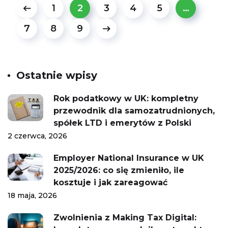
1
2
3
4
5
…
7
8
9
Ostatnie wpisy
Rok podatkowy w UK: kompletny
przewodnik dla samozatrudnionych,
spółek LTD i emerytów z Polski
2 czerwca, 2026
Employer National Insurance w UK
2025/2026: co się zmieniło, ile
kosztuje i jak zareagować
18 maja, 2026
Zwolnienia z Making Tax Digital: